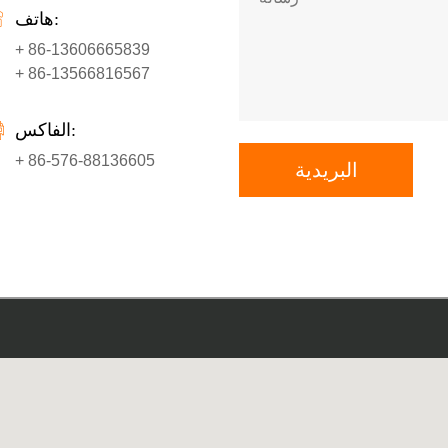
هاتف:
+ 86-13606665839
+ 86-13566816567
الفاكس:
+ 86-576-88136605