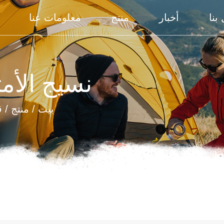
بنا
أخبار
منتج
معلومات عنا
نسيج الأم
بيت
/
منتج
/
ق