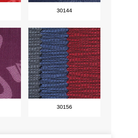
30144
30156