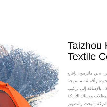
Taizhou K
Textile C
 نحن ملتزمون بإنتاج
الجودة وأقمشة منسوجة
لإضافة إلى تركيب PU.PE.PVC. تستخدم المنتجات على نطاق
مظلات ووسائد الأريكة
ذ عام 1998 ، التزمت الشركة بالبحث والتطوير