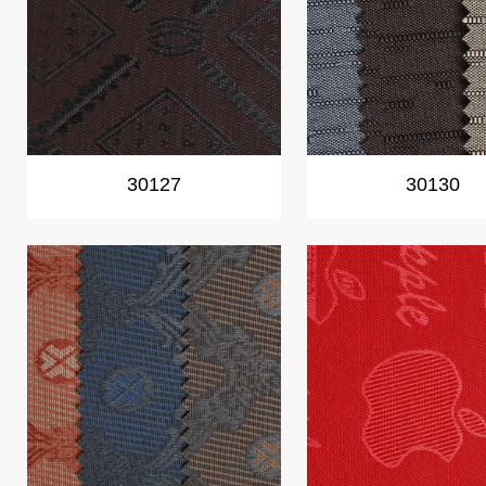
30127
30130