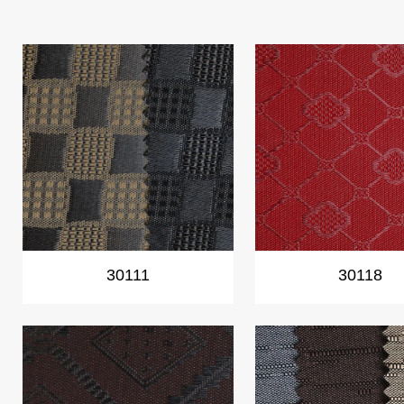
30111
30118